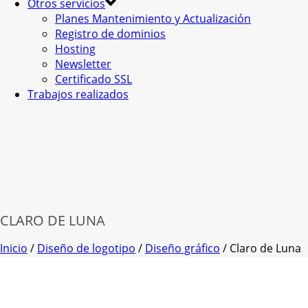
Otros servicios
Planes Mantenimiento y Actualización
Registro de dominios
Hosting
Newsletter
Certificado SSL
Trabajos realizados
CLARO DE LUNA
Inicio
/
Diseño de logotipo
/
Diseño gráfico
/
Claro de Luna